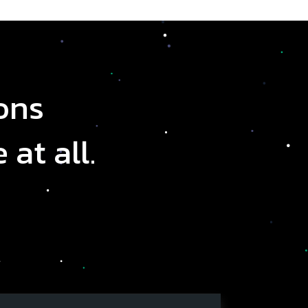
ons
at all.