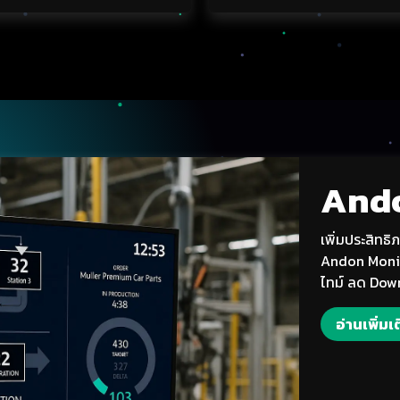
And
เพิ่มประสิทธ
Andon Moni
ไทม์ ลด Down
อ่านเพิ่​​มเ