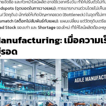
ยจัดซื้อ และหัวหน้าไลน์ผลิต อาจใช้เวลาครึ่งวัน ทำให้ปรับตัวไม่ทั
ndspots (จุดบอดในการวางแผน):
การแทรกงานด่วนโดยไม่เห็
น/วัตถุดิบ) มักก่อให้เกิดปัญหาคอขวด (Bottleneck) ในจุดที่ไม่ค
smatch (สต็อกไม่สัมพันธ์กับแผน):
แผนเปลี่ยน แต่วัตถุดิบเตรี
ad Stock
ของเก่า และ
Shortage
ของใหม่ ทำให้ไลน์ผลิตต้องหยุ
anufacturing: เมื่อความเร
่รอด