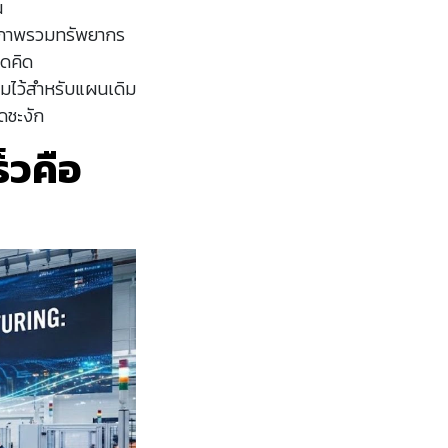
น
นภาพรวมทรัพยากร
าดคิด
ยมไว้สำหรับแผนเดิม
ดชะงัก
็วคือ