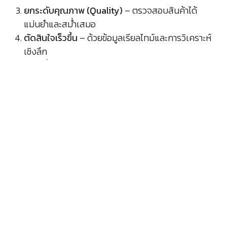
ยกระดับคุณภาพ (Quality)
– ตรวจสอบสินค้าได้
แม่นยำและสม่ำเสมอ
ตัดสินใจเร็วขึ้น
– ด้วยข้อมูลเรียลไทม์และการวิเคราะห์
เชิงลึก
ขับเคลื่อนสู่ Smart Factory
– เป็นรากฐานของ
Industry 4.0 และ Digital Transformation
สรุป
Industrial AI
ไม่ใช่เทคโนโลยีแห่งอนาคตอีกต่อไป แต่คือสิ่ง
ที่โรงงานอุตสาหกรรมต้องเริ่มใช้ตั้งแต่วันนี้ เพื่อยกระดับ
ประสิทธิภาพ ลดต้นทุน และก้าวเข้าสู่
Smart Factory
อย่าง
แท้จริง การนำ AI เข้ามาในโรงงานไม่จำเป็นต้องเปลี่ยนทุก
อย่างในครั้งเดียว แต่สามารถเริ่มจาก
Proof of Concept
(PoC)
เพื่อทดสอบและต่อยอดไปสู่การใช้งานจริง
👉 ที่ Appomax เราพร้อมช่วยโรงงานของคุณเริ่มต้นการ
เดินทางด้วย
Industrial AI
ตั้งแต่การเก็บข้อมูล การทำ PoC