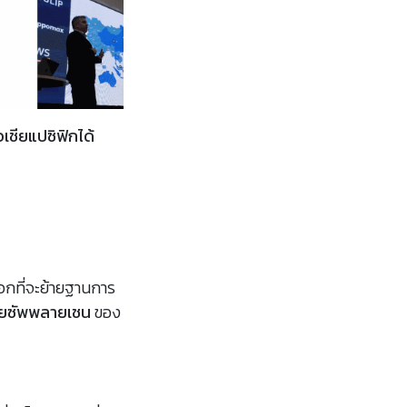
อเชียแปซิฟิกได้
ือกที่จะย้ายฐานการ
ายซัพพลายเชน
ของ