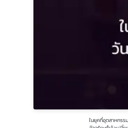
ในยุคที่อุตสาหกรรมก
อัจฉริยะกำลังเปลี่