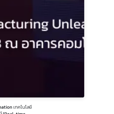
mation
เทคโนโลยี
ม์ (Real-time